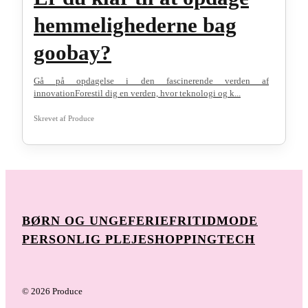
hemmelighederne bag
goobay?
Gå på opdagelse i den fascinerende verden af
innovationForestil dig en verden, hvor teknologi og k...
Skrevet af
Produce
BØRN OG UNGE
FERIE
FRITID
MODE
PERSONLIG PLEJE
SHOPPING
TECH
© 2026 Produce