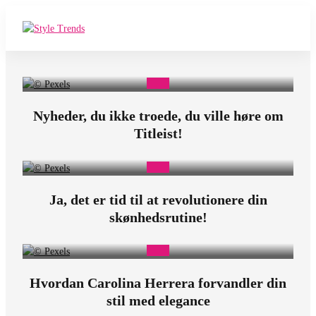
P
r
o
Nyheder, du ikke troede, du ville høre om
d
Titleist!
u
c
e
Ja, det er tid til at revolutionere din
skønhedsrutine!
Hvordan Carolina Herrera forvandler din
stil med elegance