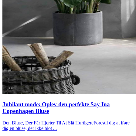
Jubilant mode: Oplev den perfekte Say Ina
Copenhagen Bluse
Den Bluse, Der Får Hjerter Til At Slå HurtigereForestil dig at iføre
dig en bluse, der ikke blot ...