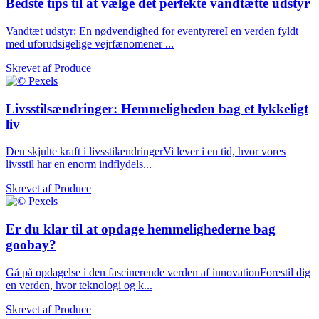
Bedste tips til at vælge det perfekte vandtætte udstyr
Vandtæt udstyr: En nødvendighed for eventyrereI en verden fyldt
med uforudsigelige vejrfænomener ...
Skrevet af
Produce
Livsstilsændringer: Hemmeligheden bag et lykkeligt
liv
Den skjulte kraft i livsstilændringerVi lever i en tid, hvor vores
livsstil har en enorm indflydels...
Skrevet af
Produce
Er du klar til at opdage hemmelighederne bag
goobay?
Gå på opdagelse i den fascinerende verden af innovationForestil dig
en verden, hvor teknologi og k...
Skrevet af
Produce