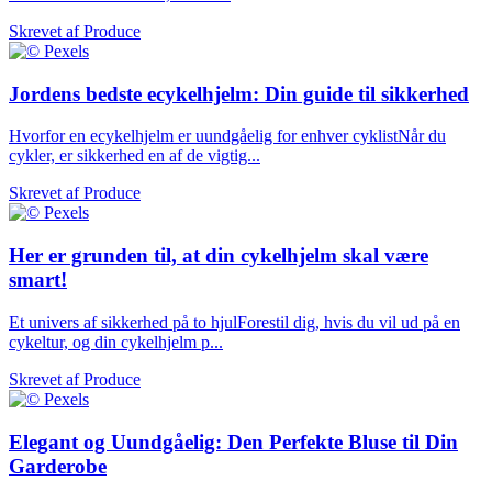
Skrevet af
Produce
Jordens bedste ecykelhjelm: Din guide til sikkerhed
Hvorfor en ecykelhjelm er uundgåelig for enhver cyklistNår du
cykler, er sikkerhed en af de vigtig...
Skrevet af
Produce
Her er grunden til, at din cykelhjelm skal være
smart!
Et univers af sikkerhed på to hjulForestil dig, hvis du vil ud på en
cykeltur, og din cykelhjelm p...
Skrevet af
Produce
Elegant og Uundgåelig: Den Perfekte Bluse til Din
Garderobe