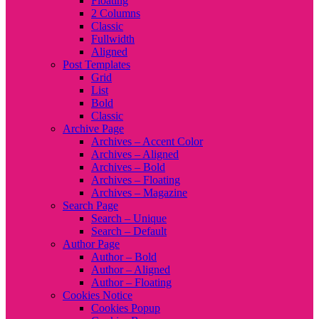
Floating
2 Columns
Classic
Fullwidth
Aligned
Post Templates
Grid
List
Bold
Classic
Archive Page
Archives – Accent Color
Archives – Aligned
Archives – Bold
Archives – Floating
Archives – Magazine
Search Page
Search – Unique
Search – Default
Author Page
Author – Bold
Author – Aligned
Author – Floating
Cookies Notice
Cookies Popup