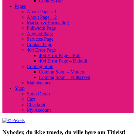
Cookies Bar
Pages
About Page – 1
About Page – 2
Markup & Formatting
Fullwidth Page
Aligned Page
Services Page
Contact Page
404 Error Page
404 Error Page – Full
404 Error Page – Default
Coming Soon
Coming Soon – Modern
Coming Soon – Fullscreen
Maintenance
Shop
Shop Demo
Cart
Checkout
My Account
Nyheder, du ikke troede, du ville høre om Titleist!